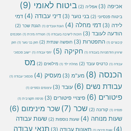
ביטוח לאומי
(9)
אכיפה
(3)
אפליה
(2)
דיני עבודה
(4)
בני נוער
(3)
דמי
ביטוח פנסיוני
(2)
דמי מחלה
(4)
לידה
(3)
הגנת שכר
(2)
הגנת עובדים
(1)
הודעה לעובד
(3)
הזכות לישיבה בעבודה
(1)
הטרדה מינית
(1)
הסכמים
התפטרות
(3)
חופשה שנתית
(2)
קיבוציים
(1)
חוק בני נוער
(1)
חוק
חקיקה
(5)
שיוויון הזדמנויות בעבודה
(1)
יחסי עבודה
(1)
יישוב סכסוכי
מס
כרטיס עובד
(2)
מילואים
(2)
עבודה
(1)
מחלת ילד
(1)
הכנסה
(8)
מעסיק
(4)
מע"מ
(3)
סכסוכי עבודה
(1)
עבודת נשים
(6)
עובד
(3)
עיצומים כספיים
(1)
פיטורים
(6)
פיצויי פיטורים
(3)
פניסה תקציבית
(1)
שכר
(7)
שכר מינימום
(6)
קורונה
(2)
פנסיה
(1)
שעות מנוחה
(4)
שעות עבודה
שעות נוספות
(2)
תנאי עבודה
(4)
תאונות עבודה
(3)
שעת חירום
(1)