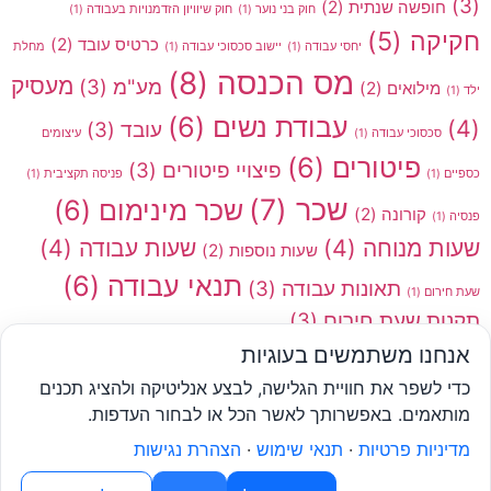
(3)
חופשה שנתית
(2)
חוק בני נוער
(1)
חוק שיוויון הזדמנויות בעבודה
(1)
חקיקה
(5)
כרטיס עובד
(2)
יחסי עבודה
(1)
יישוב סכסוכי עבודה
(1)
מחלת
מס הכנסה
(8)
מעסיק
מע"מ
(3)
מילואים
(2)
ילד
(1)
עבודת נשים
(6)
(4)
עובד
(3)
סכסוכי עבודה
(1)
עיצומים
פיטורים
(6)
פיצויי פיטורים
(3)
כספיים
(1)
פניסה תקציבית
(1)
שכר
(7)
שכר מינימום
(6)
קורונה
(2)
פנסיה
(1)
שעות מנוחה
(4)
שעות עבודה
(4)
שעות נוספות
(2)
תנאי עבודה
(6)
תאונות עבודה
(3)
שעת חירום
(1)
תקנות שעת חירום
(3)
אנחנו משתמשים בעוגיות
*
הכותבים אינם אחראים בשום מקרה לשימוש שנעשה במידע
כדי לשפר את חוויית הגלישה, לבצע אנליטיקה ולהציג תכנים
המצוי באתר יש לראות את המידע המופיע באתר כהמלצה
מותאמים. באפשרותך לאשר הכל או לבחור העדפות.
וכמידע עזר בלבד.
מדיניות פרטיות
·
תנאי שימוש
·
הצהרת נגישות