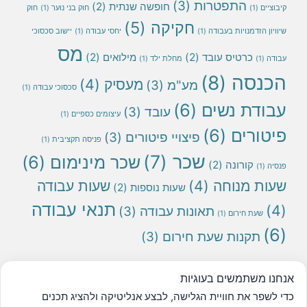
התפטרות
(3)
חופשה שנתית
(2)
קיבוציים
(1)
חוק בני נוער
(1)
חוק
חקיקה
(5)
שיוויון הזדמנויות בעבודה
(1)
יחסי עבודה
(1)
יישוב סכסוכי
מס
כרטיס עובד
(2)
מילואים
(2)
עבודה
(1)
מחלת ילד
(1)
הכנסה
(8)
מעסיק
(4)
מע"מ
(3)
סכסוכי עבודה
(1)
עבודת נשים
(6)
עובד
(3)
עיצומים כספיים
(1)
פיטורים
(6)
פיצויי פיטורים
(3)
פניסה תקציבית
(1)
שכר
(7)
שכר מינימום
(6)
קורונה
(2)
פנסיה
(1)
שעות מנוחה
(4)
שעות עבודה
שעות נוספות
(2)
תנאי עבודה
(4)
תאונות עבודה
(3)
שעת חירום
(1)
(6)
תקנות שעת חירום
(3)
*
הכותבים אינם אחראים בשום מקרה לשימוש שנעשה במידע
אנחנו משתמשים בעוגיות
המצוי באתר יש לראות את המידע המופיע באתר כהמלצה
כדי לשפר את חוויית הגלישה, לבצע אנליטיקה ולהציג תכנים
וכמידע עזר בלבד.