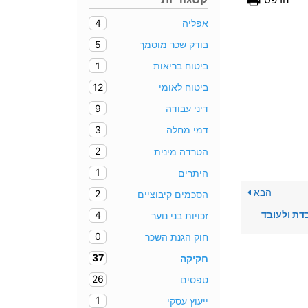
4
אפליה
5
בודק שכר מוסמך
1
ביטוח בריאות
12
ביטוח לאומי
9
דיני עבודה
3
דמי מחלה
2
הטרדה מינית
1
היתרים
הבא
2
הסכמים קיבוציים
דת ולעובד
4
זכויות בני נוער
0
חוק הגנת השכר
37
חקיקה
26
טפסים
1
ייעוץ עסקי