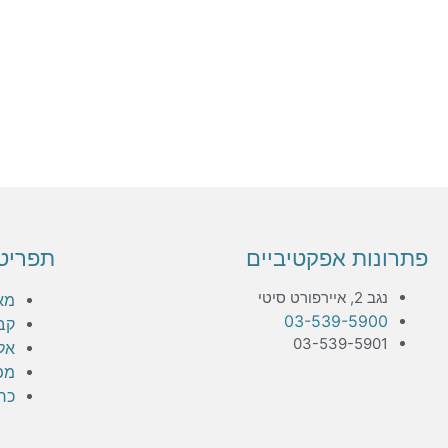
פתרונות אפקטיביים
תפריט
נגב 2, איירפורט סיטי
מא
03-539-5900
קב
03-539-5901
אלפ
מפ
כר