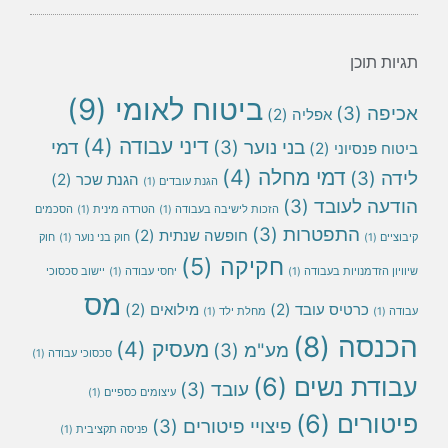
תגיות תוכן
ביטוח לאומי
(9)
אכיפה
(3)
אפליה
(2)
דיני עבודה
(4)
בני נוער
(3)
דמי
ביטוח פנסיוני
(2)
דמי מחלה
(4)
לידה
(3)
הגנת שכר
(2)
הגנת עובדים
(1)
הודעה לעובד
(3)
הזכות לישיבה בעבודה
(1)
הטרדה מינית
(1)
הסכמים
התפטרות
(3)
חופשה שנתית
(2)
קיבוציים
(1)
חוק בני נוער
(1)
חוק
חקיקה
(5)
שיוויון הזדמנויות בעבודה
(1)
יחסי עבודה
(1)
יישוב סכסוכי
מס
כרטיס עובד
(2)
מילואים
(2)
עבודה
(1)
מחלת ילד
(1)
הכנסה
(8)
מעסיק
(4)
מע"מ
(3)
סכסוכי עבודה
(1)
עבודת נשים
(6)
עובד
(3)
עיצומים כספיים
(1)
פיטורים
(6)
פיצויי פיטורים
(3)
פניסה תקציבית
(1)