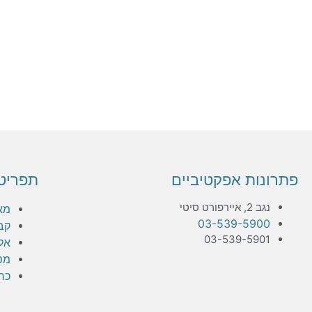
פתרונות אפקטיביים
תפריט
נגב 2, איירפורט סיטי
מא
03-539-5900
קב
03-539-5901
אלפ
מפ
כר