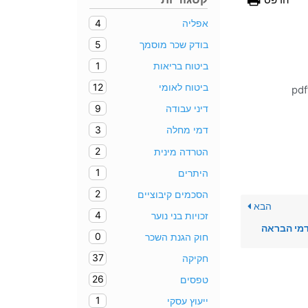
4
אפליה
5
בודק שכר מוסמך
1
ביטוח בריאות
12
ביטוח לאומי
pdf-embedder url=”https://knowledge-base.biz/wp-conte/מבט-ארלוזורוב-על-שוק-העבודה.pdf”
9
דיני עבודה
3
דמי מחלה
2
הטרדה מינית
1
היתרים
2
הסכמים קיבוציים
הבא
4
זכויות בני נוער
מי הבראה
0
חוק הגנת השכר
37
חקיקה
26
טפסים
1
ייעוץ עסקי