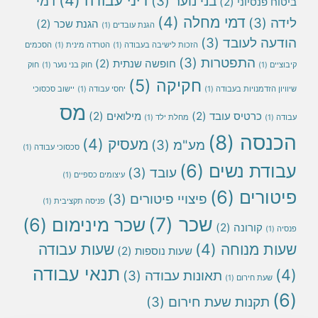
דיני עבודה
(4)
בני נוער
(3)
דמי
ביטוח פנסיוני
(2)
דמי מחלה
(4)
לידה
(3)
הגנת שכר
(2)
הגנת עובדים
(1)
הודעה לעובד
(3)
הזכות לישיבה בעבודה
(1)
הטרדה מינית
(1)
הסכמים
התפטרות
(3)
חופשה שנתית
(2)
קיבוציים
(1)
חוק בני נוער
(1)
חוק
חקיקה
(5)
שיוויון הזדמנויות בעבודה
(1)
יחסי עבודה
(1)
יישוב סכסוכי
מס
כרטיס עובד
(2)
מילואים
(2)
עבודה
(1)
מחלת ילד
(1)
הכנסה
(8)
מעסיק
(4)
מע"מ
(3)
סכסוכי עבודה
(1)
עבודת נשים
(6)
עובד
(3)
עיצומים כספיים
(1)
פיטורים
(6)
פיצויי פיטורים
(3)
פניסה תקציבית
(1)
שכר
(7)
שכר מינימום
(6)
קורונה
(2)
פנסיה
(1)
שעות מנוחה
(4)
שעות עבודה
שעות נוספות
(2)
תנאי עבודה
(4)
תאונות עבודה
(3)
שעת חירום
(1)
(6)
תקנות שעת חירום
(3)