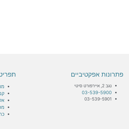
פתרונות אפקטיביים
תפריט
נגב 2, איירפורט סיטי
מא
03-539-5900
קב
03-539-5901
אלפ
מפ
כר