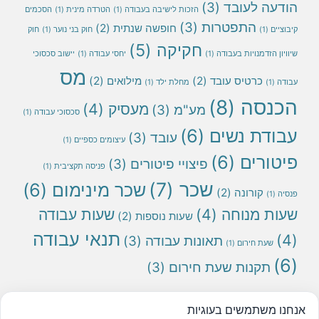
הודעה לעובד
(3)
הזכות לישיבה בעבודה
(1)
הטרדה מינית
(1)
הסכמים
התפטרות
(3)
חופשה שנתית
(2)
קיבוציים
(1)
חוק בני נוער
(1)
חוק
חקיקה
(5)
שיוויון הזדמנויות בעבודה
(1)
יחסי עבודה
(1)
יישוב סכסוכי
מס
כרטיס עובד
(2)
מילואים
(2)
עבודה
(1)
מחלת ילד
(1)
הכנסה
(8)
מעסיק
(4)
מע"מ
(3)
סכסוכי עבודה
(1)
עבודת נשים
(6)
עובד
(3)
עיצומים כספיים
(1)
פיטורים
(6)
פיצויי פיטורים
(3)
פניסה תקציבית
(1)
שכר
(7)
שכר מינימום
(6)
קורונה
(2)
פנסיה
(1)
שעות מנוחה
(4)
שעות עבודה
שעות נוספות
(2)
תנאי עבודה
(4)
תאונות עבודה
(3)
שעת חירום
(1)
(6)
תקנות שעת חירום
(3)
*
הכותבים אינם אחראים בשום מקרה לשימוש שנעשה במידע
אנחנו משתמשים בעוגיות
המצוי באתר יש לראות את המידע המופיע באתר כהמלצה