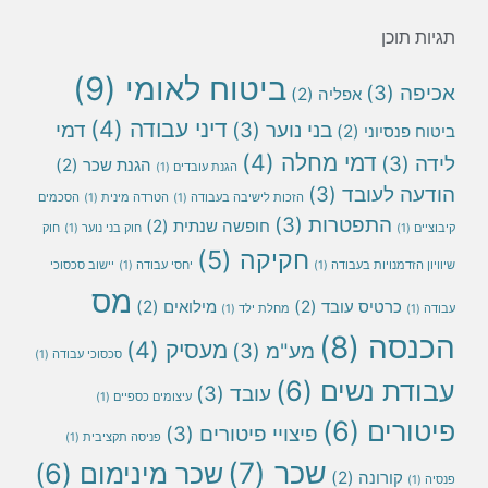
תגיות תוכן
ביטוח לאומי
(9)
אכיפה
(3)
אפליה
(2)
דיני עבודה
(4)
בני נוער
(3)
דמי
ביטוח פנסיוני
(2)
דמי מחלה
(4)
לידה
(3)
הגנת שכר
(2)
הגנת עובדים
(1)
הודעה לעובד
(3)
הזכות לישיבה בעבודה
(1)
הטרדה מינית
(1)
הסכמים
התפטרות
(3)
חופשה שנתית
(2)
קיבוציים
(1)
חוק בני נוער
(1)
חוק
חקיקה
(5)
שיוויון הזדמנויות בעבודה
(1)
יחסי עבודה
(1)
יישוב סכסוכי
מס
כרטיס עובד
(2)
מילואים
(2)
עבודה
(1)
מחלת ילד
(1)
הכנסה
(8)
מעסיק
(4)
מע"מ
(3)
סכסוכי עבודה
(1)
עבודת נשים
(6)
עובד
(3)
עיצומים כספיים
(1)
פיטורים
(6)
פיצויי פיטורים
(3)
פניסה תקציבית
(1)
שכר
(7)
שכר מינימום
(6)
קורונה
(2)
פנסיה
(1)