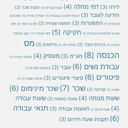
דמי מחלה
(4)
הגנת שכר
(2)
הגנת עובדים
(1)
עובד
(3)
הזכות לישיבה בעבודה
(1)
הטרדה מינית
(1)
הסכמים
תפטרות
(3)
חופשה שנתית
(2)
חוק בני נוער
(1)
חוק
חקיקה
(5)
יות בעבודה
(1)
יחסי עבודה
(1)
יישוב סכסוכי
מס
יס עובד
(2)
מילואים
(2)
מחלת ילד
(1)
(8)
מעסיק
(4)
מע"מ
(3)
סכסוכי עבודה
(1)
נשים
(6)
עובד
(3)
עיצומים כספיים
(1)
ם
(6)
פיצויי פיטורים
(3)
פניסה תקציבית
(1)
שכר
(7)
שכר מינימום
(6)
ונה
(2)
וחה
(4)
שעות עבודה
שעות נוספות
(2)
תנאי עבודה
תאונות עבודה
(3)
רום
(1)
ות שעת חירום
(3)