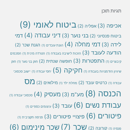
תגיות תוכן
ביטוח לאומי
(9)
אכיפה
(3)
אפליה
(2)
דיני עבודה
(4)
בני נוער
(3)
דמי
ביטוח פנסיוני
(2)
דמי מחלה
(4)
לידה
(3)
הגנת שכר
(2)
הגנת עובדים
(1)
הודעה לעובד
(3)
הזכות לישיבה בעבודה
(1)
הטרדה מינית
(1)
הסכמים
התפטרות
(3)
חופשה שנתית
(2)
קיבוציים
(1)
חוק בני נוער
(1)
חוק
חקיקה
(5)
שיוויון הזדמנויות בעבודה
(1)
יחסי עבודה
(1)
יישוב סכסוכי
מס
כרטיס עובד
(2)
מילואים
(2)
עבודה
(1)
מחלת ילד
(1)
הכנסה
(8)
מעסיק
(4)
מע"מ
(3)
סכסוכי עבודה
(1)
עבודת נשים
(6)
עובד
(3)
עיצומים כספיים
(1)
פיטורים
(6)
פיצויי פיטורים
(3)
פניסה תקציבית
(1)
שכר
(7)
שכר מינימום
(6)
קורונה
(2)
פנסיה
(1)